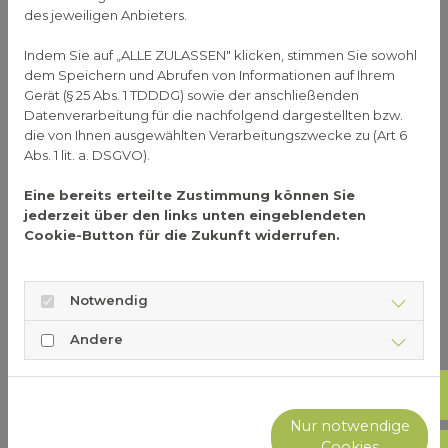
ist eine mittlere Reife oder ein gleichwertiger
des jeweiligen Anbieters.
Schulabschluss. Die Ausbildung dauert zweieinhalb
Indem Sie auf „ALLE ZULASSEN" klicken, stimmen Sie sowohl
Jahre. Zwei Jahre davon werden an einer
dem Speichern und Abrufen von Informationen auf Ihrem
staatlichen oder privaten, anerkannten Schule
Gerät (§ 25 Abs. 1 TDDDG) sowie der anschließenden
absolviert, ein halbes Jahr macht der oder die
Datenverarbeitung für die nachfolgend dargestellten bzw.
Auszubildende ein Praktikum in einer Apotheke.
die von Ihnen ausgewählten Verarbeitungszwecke zu (Art 6
Abs. 1 lit. a. DSGVO).
Neuer Tariflohn für 2022
Eine bereits erteilte Zustimmung können Sie
und 2023 vereinbart
jederzeit über den links unten eingeblendeten
Cookie-Button für die Zukunft widerrufen.
Wer sich für Naturwissenschaften begeistern kann,
technisches Verständnis hat und den Umgang mit
Kunden nicht scheut, für den könnte das also der
Notwendig
richtige Beruf sein. Doch was verdient man in
diesem Beruf? Ein Beispiel für den Tariflohn, der für
Andere
dieses Jahr ausgehandelt wurde: Die
Apothekengewerkschaft Adexa und der
Not
Arbeitgeberverband Deutscher Apotheken haben
Nur notwendige
sich auf einen neuen Tarifvertrag geeinigt. Das
Cookies