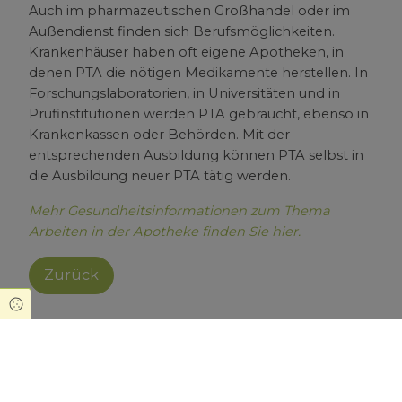
Auch im pharmazeutischen Großhandel oder im
Außendienst finden sich Berufsmöglichkeiten.
Krankenhäuser haben oft eigene Apotheken, in
denen PTA die nötigen Medikamente herstellen. In
Forschungslaboratorien, in Universitäten und in
Prüfinstitutionen werden PTA gebraucht, ebenso in
Krankenkassen oder Behörden. Mit der
entsprechenden Ausbildung können PTA selbst in
die Ausbildung neuer PTA tätig werden.
Mehr Gesundheitsinformationen zum Thema
Arbeiten in der Apotheke finden Sie hier.
Zurück
Cookie Einstellungen
Kaiser-Wilhelm-Apotheke