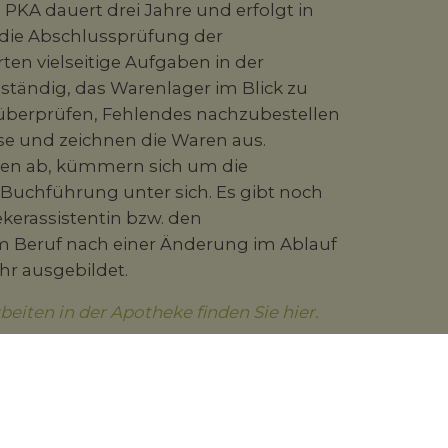
PKA dauert drei Jahre und erfolgt in
 die Abschlussprüfung der
n vielseitige Aufgaben in der
ständig, das Warenlager im Blick zu
 überprüfen, Fehlendes nachzubestellen
ise und zeichnen die Waren aus.
en ab, kümmern sich um die
Buchführung unter sich. Es gibt noch
kerassistentin bzw. den
em Beruf nach einer Änderung im Ablauf
hr ausgebildet.
ten in der Apotheke finden Sie hier.