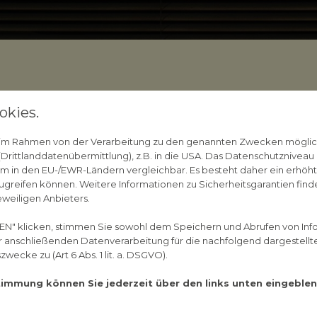
Wie kann man in der Apo
okies.
14. Dezember 2022
n im Rahmen von der Verarbeitung zu den genannten Zwecken mögli
rittlanddatenübermittlung), z.B. in die USA. Das Datenschutzniveau i
Die Arbeit in der Apotheke ist vielseitig und int
m in den EU-/EWR-Ländern vergleichbar. Es besteht daher ein erhöhtes
pharmazeutischen Bereich interessiert, ist hie
greifen können. Weitere Informationen zu Sicherheitsgarantien finde
eweiligen Anbieters.
gibt es die verschiedensten Positionen, die in 
können. Nicht nur Apothekerinnen und Apothek
EN" klicken, stimmen Sie sowohl dem Speichern und Abrufen von Inf
Pharmazeutisch-technische Assistentinnen und
er anschließenden Datenverarbeitung für die nachfolgend dargestellt
Pharmazeutisch-kaufmännische Angestellte, 
ecke zu (Art 6 Abs. 1 lit. a. DSGVO).
Apothekerassistentinnen und -assistenten.
stimmung können Sie jederzeit über den links unten eingebl
Apothekerin oder Apothe