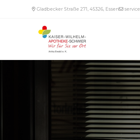
Gladbecker Straße 271, 45326, Essen
servic