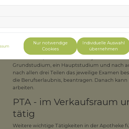
praktisches Jahr
Sie alle haben verschiedene Voraussetzungen f
Apothekerinnen und Apotheker haben dabei die
benötigen das Abitur oder einen ähnlichen Ab
Pharmaziestudium erlaubt. Wer das Studium an
Nur notwendige
Individuelle Auswahl
ssum
Cookies
übernehmen
Naturwissenschaften haben, denn im Studiu
Mathematik, Biochemie und Physik unterrichtet.
Grundstudium, ein Hauptstudium und nach ach
nach allen drei Teilen das jeweilige Examen be
die Berufserlaubnis, beantragen. Danach kann
arbeiten.
PTA - im Verkaufsraum u
tätig
Weitere wichtige Tätigkeiten in der Apotheke 