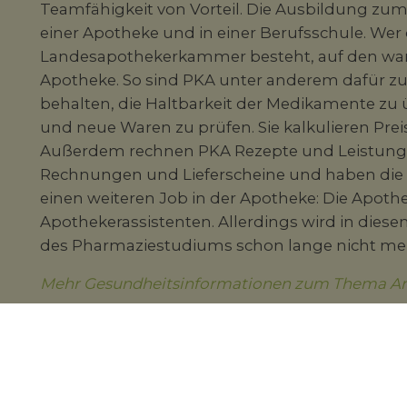
Teamfähigkeit von Vorteil. Die Ausbildung zum 
einer Apotheke und in einer Berufsschule. Wer
Landesapothekerkammer besteht, auf den warte
Apotheke. So sind PKA unter anderem dafür zu
behalten, die Haltbarkeit der Medikamente zu
und neue Waren zu prüfen. Sie kalkulieren Pre
Außerdem rechnen PKA Rezepte und Leistung
Rechnungen und Lieferscheine und haben die 
einen weiteren Job in der Apotheke: Die Apothe
Apothekerassistenten. Allerdings wird in dies
des Pharmaziestudiums schon lange nicht me
Mehr Gesundheitsinformationen zum Thema Arbei