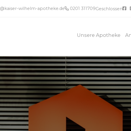
e@kaiser-wilhelm-apotheke.de
0201 311709
Geschlossen
Unsere Apotheke
A