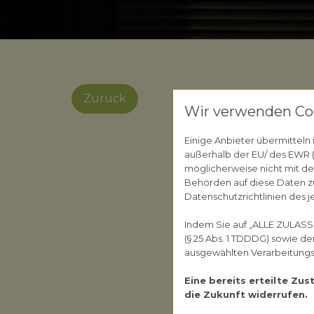
Zurück
Wir verwenden Co
Einige Anbieter übermittel
außerhalb der EU/ des EWR (D
möglicherweise nicht mit de
Behörden auf diese Daten zu
Datenschutzrichtlinien des j
Indem Sie auf „ALLE ZULASS
(§ 25 Abs. 1 TDDDG) sowie d
ausgewählten Verarbeitungszw
Eine bereits erteilte Zu
die Zukunft widerrufen.