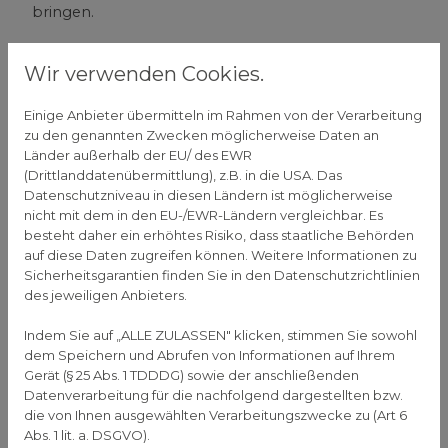
bringen.
Urlaub zu Hause ist erholsamer
Wir verwenden Cookies.
Für viele Arbeitnehmer ist es das höchste Glück, im
Urlaub zu verreisen. Meist starten sie schon am
Einige Anbieter übermitteln im Rahmen von der Verarbeitung
ersten Urlaubstag in Richtung Ferienziel. Doch auch
zu den genannten Zwecken möglicherweise Daten an
der Urlaub zu Hause hat seine Reize. Und das nicht
Länder außerhalb der EU/ des EWR
(Drittlanddatenübermittlung), z.B. in die USA. Das
nur in Corona-Zeiten. Wissenschaftler gehen davon
Datenschutzniveau in diesen Ländern ist möglicherweise
aus, dass die zu Hause verbrachten Ferien sogar
nicht mit dem in den EU-/EWR-Ländern vergleichbar. Es
noch mehr Erholung bieten als Urlaubsreisen in die
besteht daher ein erhöhtes Risiko, dass staatliche Behörden
Ferne. Denn wer den Sommer im eigenen Garten
auf diese Daten zugreifen können. Weitere Informationen zu
oder auf dem Balkon verbringt, findet mehr
Sicherheitsgarantien finden Sie in den Datenschutzrichtlinien
Entspannung als unterwegs:
des jeweiligen Anbieters.
Es gibt keinen Stress mit den
Indem Sie auf „ALLE ZULASSEN" klicken, stimmen Sie sowohl
Reisevorbereitungen. Urlaubsreisen erfordern
dem Speichern und Abrufen von Informationen auf Ihrem
Gerät (§ 25 Abs. 1 TDDDG) sowie der anschließenden
eine genaue Planung und diese kostet viel Zeit
Datenverarbeitung für die nachfolgend dargestellten bzw.
und Nerven.
die von Ihnen ausgewählten Verarbeitungszwecke zu (Art 6
Zu Hause ist alles da, was man für die Ferien
Abs. 1 lit. a. DSGVO).
benötigt. Reisende tun sich oft schwer damit,