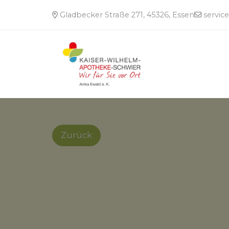
Gladbecker Straße 271, 45326, Essen
servic
Zurück