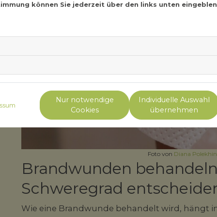
stimmung können Sie jederzeit über den links unten eingebl
Nur notwendige
Individuelle Auswahl
ssum
Cookies
übernehmen
Foto von
Diana Polekhi
Brandwunden behandeln
Schweregrad entscheiden
Wie eine Brandwunde behandelt wird, hängt in 