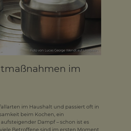
Foto von
Lucas George Wendt
auf Unsplash
fortmaßnahmen im
llarten im Haushalt und passiert oft in
samkeit beim Kochen, ein
aufsteigender Dampf – schon ist es
 viele Betroffene sind im ersten Moment