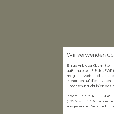
Wir verwenden Co
Einige Anbieter übermittel
außerhalb der EU/ des EWR (D
möglicherweise nicht mit de
Behörden auf diese Daten zu
Datenschutzrichtlinien des j
Indem Sie auf „ALLE ZULASS
(§ 25 Abs. 1 TDDDG) sowie d
ausgewählten Verarbeitungszw