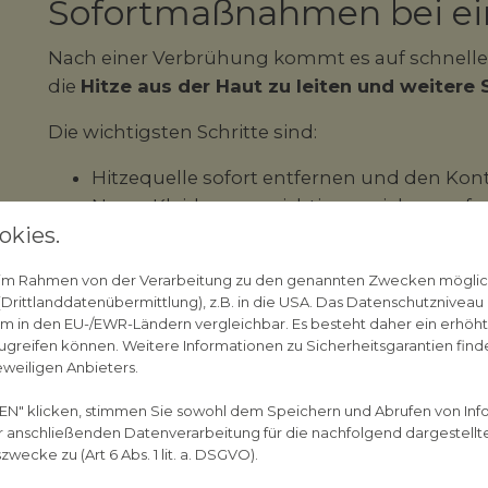
Sofortmaßnahmen bei ei
Nach einer Verbrühung kommt es auf schnelles, 
die
Hitze aus der Haut zu leiten und weitere
Die wichtigsten Schritte sind:
Hitzequelle sofort entfernen und den Kon
Nasse Kleidung vorsichtig ausziehen, sofer
okies.
Kühlen mit fließendem Wasser für etwa 1
Steril abdecken, um die Haut vor Keimen
n im Rahmen von der Verarbeitung zu den genannten Zwecken mögli
rittlanddatenübermittlung), z.B. in die USA. Das Datenschutzniveau i
Beim Kühlen gilt:
Eis oder Kühlakkus können d
m in den EU-/EWR-Ländern vergleichbar. Es besteht daher ein erhöhtes
sollten nicht direkt aufgelegt werden. Besond
greifen können. Weitere Informationen zu Sicherheitsgarantien finde
Zurückhaltung wichtig, um eine Unterkühlung
eweiligen Anbieters.
EN" klicken, stimmen Sie sowohl dem Speichern und Abrufen von Inf
er anschließenden Datenverarbeitung für die nachfolgend dargestellt
ecke zu (Art 6 Abs. 1 lit. a. DSGVO).