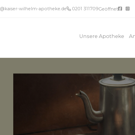
e@kaiser-wilhelm-apotheke.de
0201 311709
Geöffnet
Unsere Apotheke
A