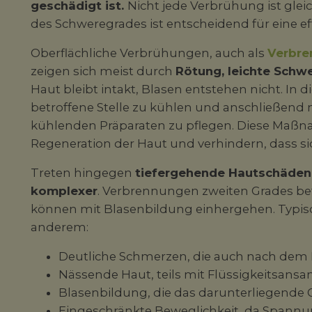
geschädigt ist.
Nicht jede Verbrühung ist glei
des Schweregrades ist entscheidend für eine ef
Oberflächliche Verbrühungen, auch als
Verbre
zeigen sich meist durch
Rötung, leichte Schw
Haut bleibt intakt, Blasen entstehen nicht. In di
betroffene Stelle zu kühlen und anschließend
kühlenden Präparaten zu pflegen. Diese Maßn
Regeneration der Haut und verhindern, dass si
Treten hingegen
tiefergehende Hautschäden
komplexer
. Verbrennungen zweiten Grades be
können mit Blasenbildung einhergehen. Typisc
anderem:
Deutliche Schmerzen, die auch nach dem
Nässende Haut, teils mit Flüssigkeitsan
Blasenbildung, die das darunterliegende
Eingeschränkte Beweglichkeit, da Spann