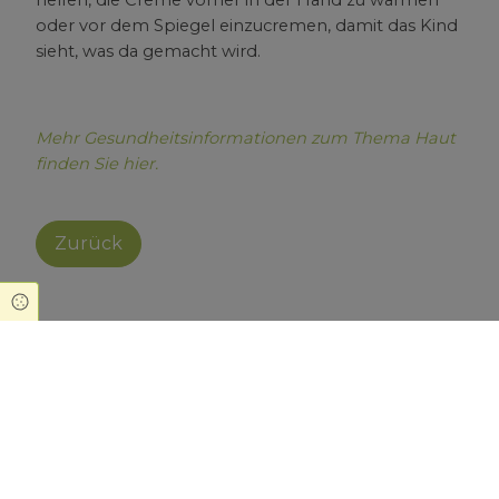
oder vor dem Spiegel einzucremen, damit das Kind
sieht, was da gemacht wird.
Mehr Gesundheitsinformationen zum Thema Haut
finden Sie hier.
Zurück
Cookie Einstellungen
Kaiser-Wilhelm-Apotheke
Gladbecker Straße 271
45326 Essen
0201 311709