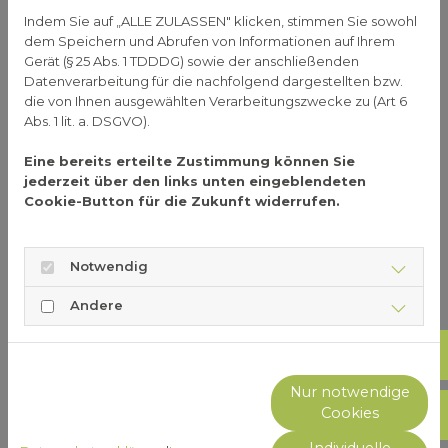
empfindlicher Kinderhaut.
Indem Sie auf „ALLE ZULASSEN" klicken, stimmen Sie sowohl
dem Speichern und Abrufen von Informationen auf Ihrem
Doch wie schützt man die Haut von ganz kleinen
Gerät (§ 25 Abs. 1 TDDDG) sowie der anschließenden
und größeren Kindern ausreichend im Winter? Der
Datenverarbeitung für die nachfolgend dargestellten bzw.
Großteil des Kindes ist in der Kälte gut verpackt, die
die von Ihnen ausgewählten Verarbeitungszwecke zu (Art 6
kalte Luft kommt aber besonders im Gesicht, an
Abs. 1 lit. a. DSGVO).
den Lippen oder an den Händen an. Deshalb muss
Eine bereits erteilte Zustimmung können Sie
besonders dort auf die richtige Pflege und den
jederzeit über den links unten eingeblendeten
passenden Schutz geachtet werden.
Cookie-Button für die Zukunft widerrufen.
Fettige Cremes für Gesicht
und Lippen
Notwendig
Andere
Kinderhaut hat noch einen viel dünnere Hautschicht
als die Haut von Erwachsenen. Deshalb ziehen sich
Not
die Blutgefäße darin bei Kälte schneller zusammen,
die Haut wird schlechter durchblutet, sie produziert
Nur notwendige
nicht mehr so viel Talg, die Feuchtigkeit nimmt ab.
Cookies
Sho
Deshalb sollten Eltern jetzt besonders darauf
achten, dass das Kind gut eingecremt wird. Doch