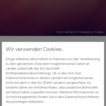
Foto: LisaRigoniPhotography,
Pixabay
So schützen Sie
Wir verwenden Cookies.
Kinderhaut in der Kälte
Einige Anbieter übermitteln im Rahmen von der Verarbeitung
zu den genannten Zwecken möglicherweise Daten an
18. Januar 2023
Länder außerhalb der EU/ des EWR
(Drittlanddatenübermittlung), z.B. in die USA. Das
Im Winter hat es die Haut schwer: Die Kälte
Datenschutzniveau in diesen Ländern ist möglicherweise
draußen und die oft trockene Luft drinnen sorgen
nicht mit dem in den EU-/EWR-Ländern vergleichbar. Es
dafür, dass die Haut weniger Talg produziert, was
besteht daher ein erhöhtes Risiko, dass staatliche Behörden
auf diese Daten zugreifen können. Weitere Informationen zu
die Geschmeidigkeit der Haut verringert. Auch der
Sicherheitsgarantien finden Sie in den Datenschutzrichtlinien
Temperaturunterschied zwischen drinnen und
des jeweiligen Anbieters.
draußen sorgt für Stress, besonders bei