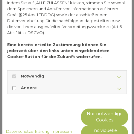
Indem Sie auf „ALLE ZULASSEN" klicken, stimmen Sie sowohl
Ausscheidung über die Nieren verstärken.
dem Speichern und Abrufen von Informationen auf Ihrem
Gerät (§ 25 Abs. 1 TDDDG) sowie der anschließenden
Medikamente
Datenverarbeitung für die nachfolgend dargestellten bzw.
Darüber hinaus spielen auch Medikamente eine
die von Ihnen ausgewählten Verarbeitungszwecke zu (Art 6
Abs. 1 lit. a. DSGVO).
Rolle. Entwässerungsmittel (Diuretika), Abführmittel
oder bestimmte Antibiotika sorgen dafür, dass der
Eine bereits erteilte Zustimmung können Sie
Körper
vermehrt Magnesium verliert
. Dazu
jederzeit über den links unten eingeblendeten
zählen zum Beispiel auch Magensäureblocker, die
Cookie-Button für die Zukunft widerrufen.
etwa bei Sodbrennen zur Behandlung eingesetzt
werden.
Notwendig
Anzeichen für
Andere
Magnesiummangel –
typische Symptome
Nur notwendige
Die Symptome eines Magnesiummangels können
Cookies
sehr
unterschiedlich
ausfallen und reichen von
leichten Alltagsbeschwerden
bis hin zu ernsteren
Individuelle
Datenschutzerklärung
|
Impressum