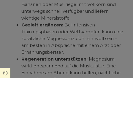
Bananen oder Müsliriegel mit Vollkorn sind
unterwegs schnell verfügbar und liefern
wichtige Mineralstoffe.
Gezielt ergänzen:
Bei intensiven
Trainingsphasen oder Wettkämpfen kann eine
zusätzliche Magnesiumzufuhr sinnvoll sein –
am besten in Absprache mit einem Arzt oder
Ernährungsberater.
Regeneration unterstützen:
Magnesium
wirkt entspannend auf die Muskulatur. Eine
Einnahme am Abend kann helfen, nächtliche
Cookie Einstellungen
Krämpfe nach Belastungen zu reduzieren.