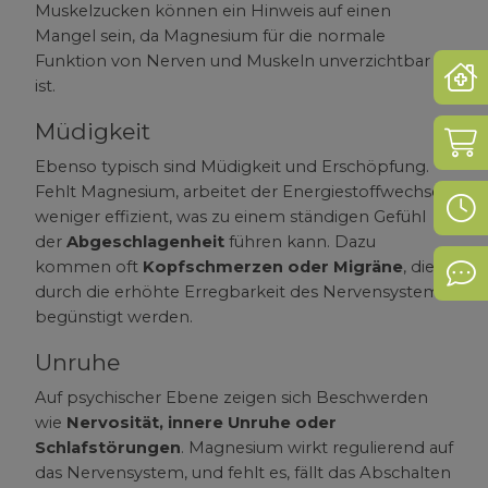
Muskelzucken können ein Hinweis auf einen
Mangel sein, da Magnesium für die normale
Funktion von Nerven und Muskeln unverzichtbar
Not
ist.
Müdigkeit
Sho
Ebenso typisch sind Müdigkeit und Erschöpfung.
Fehlt Magnesium, arbeitet der Energiestoffwechsel
Öff
weniger effizient, was zu einem ständigen Gefühl
der
Abgeschlagenheit
führen kann. Dazu
kommen oft
Kopfschmerzen oder Migräne
, die
Kon
durch die erhöhte Erregbarkeit des Nervensystems
begünstigt werden.
Unruhe
Auf psychischer Ebene zeigen sich Beschwerden
wie
Nervosität, innere Unruhe oder
Schlafstörungen
. Magnesium wirkt regulierend auf
das Nervensystem, und fehlt es, fällt das Abschalten