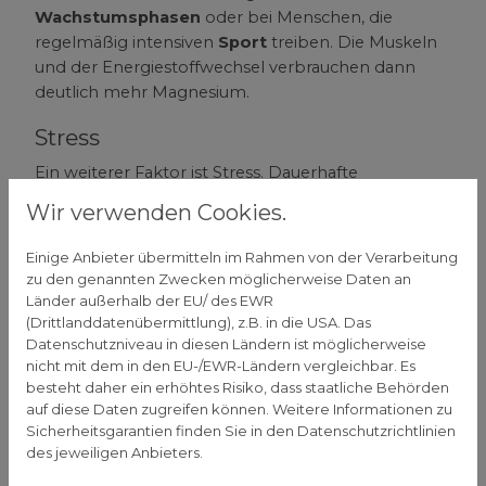
Wachstumsphasen
oder bei Menschen, die
regelmäßig intensiven
Sport
treiben. Die Muskeln
und der Energiestoffwechsel verbrauchen dann
deutlich mehr Magnesium.
Stress
Ein weiterer Faktor ist Stress. Dauerhafte
Anspannung
, sei es durch Arbeit, private
Wir verwenden Cookies.
Belastungen oder auch körperlichen Stress, führt
dazu, dass der Körper mehr Mineralstoffe
Einige Anbieter übermitteln im Rahmen von der Verarbeitung
verbraucht – darunter auch Magnesium.
zu den genannten Zwecken möglicherweise Daten an
Länder außerhalb der EU/ des EWR
Krankheiten
(Drittlanddatenübermittlung), z.B. in die USA. Das
Datenschutzniveau in diesen Ländern ist möglicherweise
Verschiedene Erkrankungen können ebenfalls
nicht mit dem in den EU-/EWR-Ländern vergleichbar. Es
einen Magnesiummangel begünstigen. Dazu
besteht daher ein erhöhtes Risiko, dass staatliche Behörden
zählen zum Beispiel Diabetes, Magen-Darm-
auf diese Daten zugreifen können. Weitere Informationen zu
Erkrankungen (wie Morbus Crohn oder Zöliakie)
Sicherheitsgarantien finden Sie in den Datenschutzrichtlinien
sowie Nierenerkrankungen, die entweder die
des jeweiligen Anbieters.
Aufnahme im Darm verringern
oder die