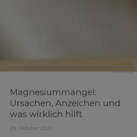
https://unsplash.com/de/fotos/mann-reibt-sich-das-gesicht-vor-dem-laptop-
bl7h_R-PKpU
Magnesiummangel:
Ursachen, Anzeichen und
was wirklich hilft
29. Oktober 2025