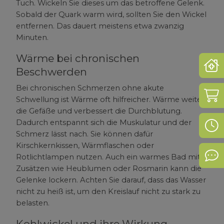
Tuch. Wickeln Sie dieses um das betroffene Gelenk.
Sobald der Quark warm wird, sollten Sie den Wickel
entfernen. Das dauert meistens etwa zwanzig
Minuten.
Wärme bei chronischen
Not
Beschwerden
Bei chronischen Schmerzen ohne akute
Sho
Schwellung ist Wärme oft hilfreicher. Wärme weitet
die Gefäße und verbessert die Durchblutung.
Dadurch entspannt sich die Muskulatur und der
Öff
Schmerz lässt nach. Sie können dafür
Kirschkernkissen, Wärmflaschen oder
Kon
Rotlichtlampen nutzen. Auch ein warmes Bad mit
Zusätzen wie Heublumen oder Rosmarin kann die
Gelenke lockern. Achten Sie darauf, dass das Wasser
nicht zu heiß ist, um den Kreislauf nicht zu stark zu
belasten.
Kohlwickel und ihre Wirkung