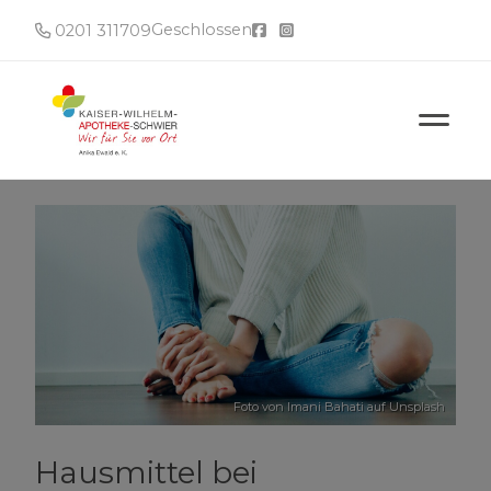
Geschlossen
0201 311709
Foto von
Imani Bahati
auf
Unsplash
Hausmittel bei