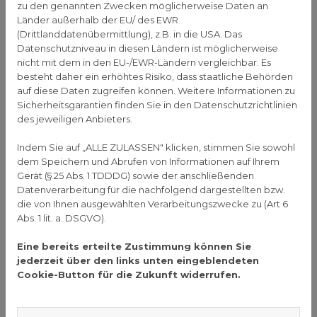
zu den genannten Zwecken möglicherweise Daten an
der Schmerz im
Grundgelenk des großen Zehs.
Länder außerhalb der EU/ des EWR
Aber auch ohne eine Gichterkrankung fördert
(Drittlanddatenübermittlung), z.B. in die USA. Das
Datenschutzniveau in diesen Ländern ist möglicherweise
Alkohol Entzündungen im gesamten Körper. Er
nicht mit dem in den EU-/EWR-Ländern vergleichbar. Es
belastet den Stoffwechsel und die Leber, was die
besteht daher ein erhöhtes Risiko, dass staatliche Behörden
Regenerationsfähigkeit der Gelenke einschränkt.
auf diese Daten zugreifen können. Weitere Informationen zu
Egal, unter welchen gesundheitlichen Beschwerden
Sicherheitsgarantien finden Sie in den Datenschutzrichtlinien
Sie leiden: Den Konsum von Alkohol stark
des jeweiligen Anbieters.
einzuschränken oder ganz zu verzichten ist immer
Indem Sie auf „ALLE ZULASSEN" klicken, stimmen Sie sowohl
eine gute Idee, die Ihrem Körper hilft.
dem Speichern und Abrufen von Informationen auf Ihrem
Effektive Hausmittel bei
Gerät (§ 25 Abs. 1 TDDDG) sowie der anschließenden
Datenverarbeitung für die nachfolgend dargestellten bzw.
Gelenkschmerzen
die von Ihnen ausgewählten Verarbeitungszwecke zu (Art 6
Abs. 1 lit. a. DSGVO).
Es gibt viele
Hausmittel
bei Gelenkschmerzen, die
Eine bereits erteilte Zustimmung können Sie
Sie einfach zu Hause anwenden können. Diese
jederzeit über den links unten eingeblendeten
Mittel dienen dazu, die Durchblutung zu fördern
Cookie-Button für die Zukunft widerrufen.
oder Entzündungen zu lindern.
Trotz der Wirksamkeit von Hausmitteln sollten Sie