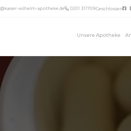
e@kaiser-wilhelm-apotheke.de
0201 311709
Geschlossen
Unsere Apotheke
A