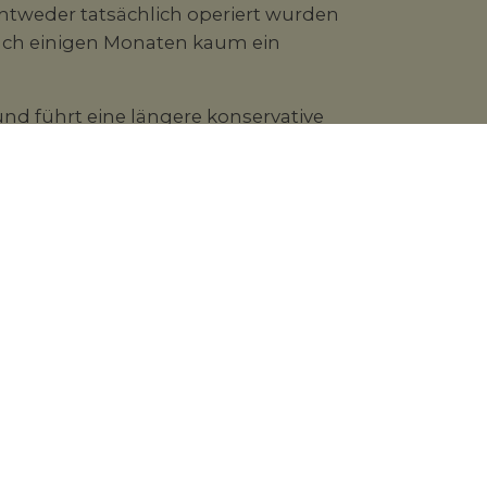
entweder tatsächlich operiert wurden
nach einigen Monaten kaum ein
nd führt eine längere konservative
ann eine Operation am Meniskus nötig
pisch durchgeführt. Ein Arthroskop wird
alinvasiven Geräten wird der
rnt. Dabei sollte immer so viel Gewebe
den Sie hier.