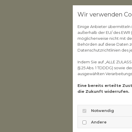
Wir verwenden Co
Einige Anbieter übermittel
außerhalb der EU/ des EWR (D
möglicherweise nicht mit de
Behörden auf diese Daten zu
Datenschutzrichtlinien des j
Indem Sie auf „ALLE ZULASS
(§ 25 Abs. 1 TDDDG) sowie d
ausgewählten Verarbeitungszw
Eine bereits erteilte Zu
die Zukunft widerrufen.
Notwendig
Andere