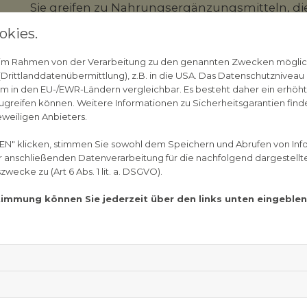
Sie greifen zu Nahrungsergänzungsmitteln, di
verbessern und zu beschleunigen. Dazu gehö
okies.
Aber ist die Sache so einfach - ein bisschen P
n im Rahmen von der Verarbeitung zu den genannten Zwecken mögli
wesentlich schneller? Richtig ist, dass Amino
rittlanddatenübermittlung), z.B. in die USA. Das Datenschutzniveau i
Muskeln wichtige Aufgaben haben. Ein Mange
m in den EU-/EWR-Ländern vergleichbar. Es besteht daher ein erhöhtes
greifen können. Weitere Informationen zu Sicherheitsgarantien finde
Schaden anrichten. Aminosäuren sind Grundba
eweiligen Anbieters.
genannt, die den Transport von Nährstoffen un
beteiligt sind und zur guten Funktion des Im
EN" klicken, stimmen Sie sowohl dem Speichern und Abrufen von Inf
er anschließenden Datenverarbeitung für die nachfolgend dargestellt
Aminosäuren sind Vorläufer für Neurotransmi
ecke zu (Art 6 Abs. 1 lit. a. DSGVO).
wichtigen Funktionen des Körpers beteiligt sin
stimmung können Sie jederzeit über den links unten eingebl
Aminosäuren bauen Prote
In den Muskeln sind Aminosäuren dafür zustän
reparieren, die entstehen können, wenn beim 
wird. Außerdem werden beschädigte Proteine i
Aminosäuren, die Proteine aufbauen, gibt es in