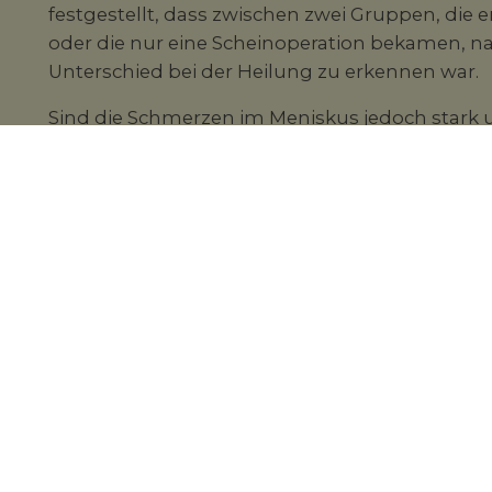
festgestellt, dass zwischen zwei Gruppen, die 
oder die nur eine Scheinoperation bekamen, 
Unterschied bei der Heilung zu erkennen war.
Sind die Schmerzen im Meniskus jedoch stark u
Behandlung nicht zum gewünschten Erfolg, k
sein. Die Operation wird heute meist arthrosko
dabei ins Kniegelenk eingeführt und mit minim
geschädigte Meniskus zum Teil oder ganz entfe
wie möglich erhalten bleiben.
Mehr Gesundheitsinformationen zum Thema Ernährung fin