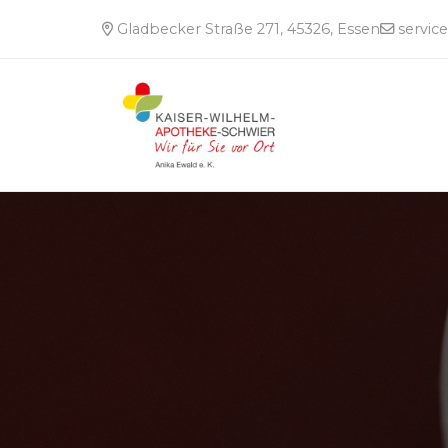
Gladbecker Straße 271, 45326, Essen
servic