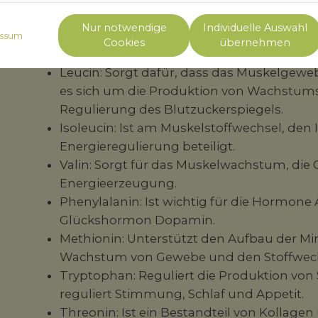
Aminosäuren kann der Körper nicht selbst hers
zu uns nehmen. Nicht-essenzielle Aminosäuren 
Nur notwendige
Individuelle Auswahl
ssum
dazu gehören:
Cookies
übernehmen
Leucin: Sorgt dafür, dass das Muskelgew
es sich um die Produktion von Wachstu
Regulierung des Blutzuckerspiegels.
Isoleucin: Ist am Muskelstoffwechsel, d
Energieregulierung beteiligt.
Valin: Sorgt für das Muskelwachstum, die
Energieerzeugung.
Phenylalanin: Ist wichtig für die Hormon
Glückshormon Dopamin.
Methionin: Unterstützt den Aufbau der Min
Wachstum von Gewebe und den Stoffwech
Tryptophan: Reguliert die Produktion von
reguliert Stimmung, Schlaf und Appetit.
Threonin: Ist ein Bestandteil von Kollagen 