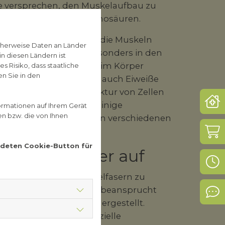
e versprechen, den Muskelaufbau zu
ren unter anderem Aminosäuren.
ulver und schon wachsen die Muskeln
cherweise Daten an Länder
säuren im Körper und besonders in den
n diesen Ländern ist
l an Aminosäuren kann im Körper
 Risiko, dass staatliche
n Sie in den
usteine von Proteinen, auch Eiweiße
terstützen, an der Struktur von Zellen
Not
munsystems beitragen. Einige
ormationen auf Ihrem Gerät
en bzw. die von Ihnen
tter und Hormone, die an verschiedenen
d.
Sh
endeten Cookie-Button für
ine im Körper auf
Öff
dig, Risse in den Muskelfasern zu
Sport das Gewebe stark beansprucht
Kon
n den Muskeln wiederhergestellt.
 zwei Kategorien: Essenzielle